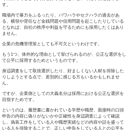
す。
職場内で暴力をふるったり、パワハラやセクハラの過去があ
る、横領や背任など金銭問題や信用問題を起こしたりしている
となれば、自社の秩序や利益を守るためにも採用したくはあり
ません。
企業の危機管理策としても不可欠というわけです。
もう1つ、体外的な理由として挙げられるのが、公正な選択をし
て公平に採用するためというものです。
身辺調査をして取捨選択したり、好ましくない人材を排除した
りしようとする点で、差別的に感じる方もいるかもしれませ
ん。
ですが、企業側としての大義名分は採用における公正な選択を
目指すためです。
というのは、履歴書に書かれている学歴や職歴、面接時の口頭
申告の内容に偽りがないかや正確性を身辺調査によって確認
し、偽装工作をしている人や職歴実績などの内容や話を盛って
いる人を排除することで、正しい申告をしている人との公平を