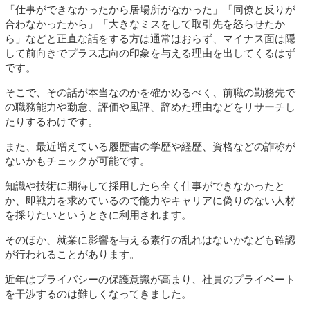
「仕事ができなかったから居場所がなかった」「同僚と反りが
合わなかったから」「大きなミスをして取引先を怒らせたか
ら」などと正直な話をする方は通常はおらず、マイナス面は隠
して前向きでプラス志向の印象を与える理由を出してくるはず
です。
そこで、その話が本当なのかを確かめるべく、前職の勤務先で
の職務能力や勤怠、評価や風評、辞めた理由などをリサーチし
たりするわけです。
また、最近増えている履歴書の学歴や経歴、資格などの詐称が
ないかもチェックが可能です。
知識や技術に期待して採用したら全く仕事ができなかったと
か、即戦力を求めているので能力やキャリアに偽りのない人材
を採りたいというときに利用されます。
そのほか、就業に影響を与える素行の乱れはないかなども確認
が行われることがあります。
近年はプライバシーの保護意識が高まり、社員のプライベート
を干渉するのは難しくなってきました。